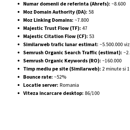
Numar domenii de referinta (Ahrefs):
~8.600
Moz Domain Authority (DA):
58
Moz Linking Domains:
~7.800
Majestic Trust Flow (TF):
47
Majestic Citation Flow (CF):
53
Similarweb trafic lunar estimat:
~5.500.000 viz
Semrush Organic Search Traffic (estimat):
~2.
Semrush Organic Keywords (RO):
~160.000
Timp mediu pe site (Similarweb):
2 minute si 
Bounce rate:
~52%
Locatie server:
Romania
Viteza incarcare desktop:
86/100