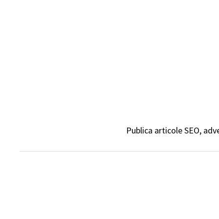
Sari
la
conținut
Publica articole SEO, adv