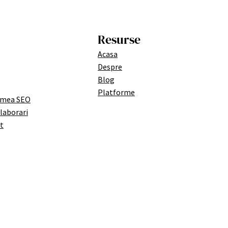
Resurse
Acasa
Despre
Blog
Platforme
 mea SEO
olaborari
t